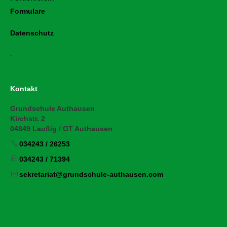
Formulare
Datenschutz
.
Kontakt
Grundschule Authausen
Kirchstr. 2
04849 Laußig / OT Authausen
034243 / 26253
034243 / 71394
s
kr
t
r
t
gr
ndsch
l
-
th
s
n
c
m