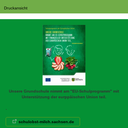
Druckansicht
Unsere Grundschule nimmt am "EU-Schulprogramm" mit
Unterstützung der eurppäischen Union teil.
.
schulobst-milch.sachsen.de