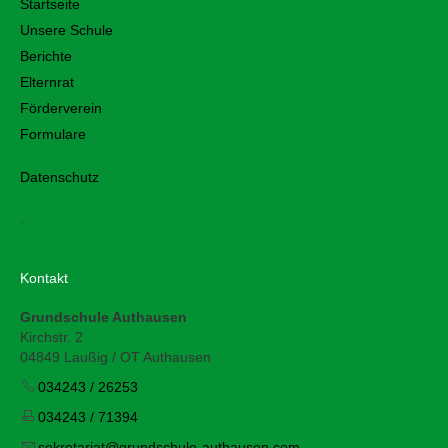
Startseite
Unsere Schule
Berichte
Elternrat
Förderverein
Formulare
Datenschutz
.
Kontakt
Grundschule Authausen
Kirchstr. 2
04849 Laußig / OT Authausen
034243 / 26253
034243 / 71394
s
kr
t
r
t
gr
ndsch
l
-
th
s
n
c
m