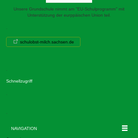
Unsere Grundschule nimmt am "EU-Schulprogramm" mit
Unterstützung der eurppäischen Union teil.
.
schulobst-milch.sachsen.de
.
Schnellzugriff
.
.
NAVIGATION