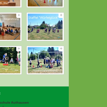
t
schule Authausen