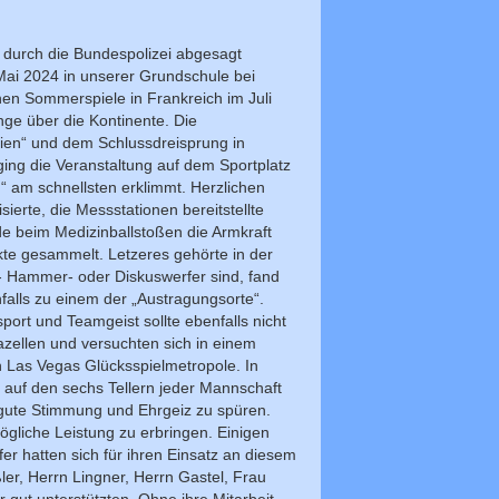
durch die Bundespolizei abgesagt
 Mai 2024 in unserer Grundschule bei
en Sommerspiele in Frankreich im Juli
inge über die Kontinente. Die
ien“ und dem Schlussdreisprung in
ging die Veranstaltung auf dem Sportplatz
m“ am schnellsten erklimmt. Herzlichen
sierte, die Messstationen bereitstellte
de beim Medizinballstoßen die Armkraft
kte gesammelt. Letzeres gehörte in der
,- Hammer- oder Diskuswerfer sind, fand
nfalls zu einem der „Austragungsorte“.
ort und Teamgeist sollte ebenfalls nicht
azellen und versuchten sich in einem
n Las Vegas Glücksspielmetropole. In
ig auf den sechs Tellern jeder Mannschaft
 gute Stimmung und Ehrgeiz zu spüren.
mögliche Leistung zu erbringen. Einigen
er hatten sich für ihren Einsatz an diesem
er, Herrn Lingner, Herrn Gastel, Frau