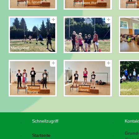
Schnellzugriff
Kontak
.
.
Grund
.
.
Startseite