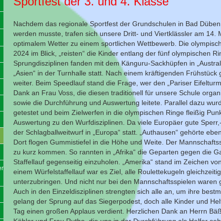
Sportfest der 3. und 4. Klasse
Nachdem das regionale Sportfest der Grundschulen in Bad Düben 
werden musste, trafen sich unsere Dritt- und Viertklässler am 14.
optimalem Wetter zu einem sportlichen Wettbewerb. Die olympisch
2024 im Blick, „reisten“ die Kinder entlang der fünf olympischen R
Sprungdisziplinen fanden mit dem Känguru-Sackhüpfen in „Austral
„Asien“ in der Turnhalle statt. Nach einem kräftigenden Frühstück 
weiter. Beim Speedlauf stand die Frage, wer den „Pariser Eifeltur
Dank an Frau Voss, die diesen traditionell für unsere Schule organi
sowie die Durchführung und Auswertung leitete. Parallel dazu wur
getestet und beim Zielwerfen in die olympischen Ringe fleißig Pun
Auswertung zu den Wurfdisziplinen. Da viele Europäer gute Sperr
der Schlagballweitwurf in „Europa“ statt. „Authausen“ gehörte ebe
Dort flogen Gummistiefel in die Höhe und Weite. Der Mannschaftssp
zu kurz kommen. So rannten in „Afrika“ die Geparten gegen die G
Staffellauf gegenseitig einzuholen. „Amerika“ stand im Zeichen vo
er
einem Würfelstaffellauf war es Ziel, alle Roulettekugeln gleichzeit
unterzubringen. Und nicht nur bei den Mannschaftsspielen waren
Auch in den Einzeldisziplinen strengten sich alle an, um ihre best
gelang der Sprung auf das Siegerpodest, doch alle Kinder und Helf
Tag einen großen Applaus verdient. Herzlichen Dank an Herrn Bäßl