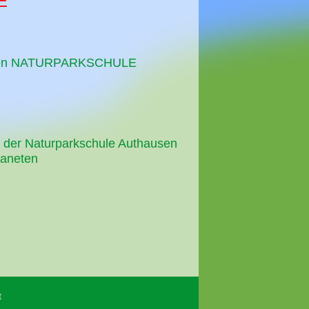
E
erden NATURPARKSCHULE
 der Naturparkschule Authausen
laneten
t