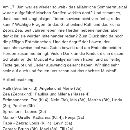
Am 17. Juni war es wieder so weit - das alljährliche Sommermusical
wurde aufgeführt! Machen Streifen wirklich doof? Und stimmt es,
dass man mit langhalsigen Tieren sowieso nicht vernünftig reden
kann? Wichtige Fragen für das Giraffenkind Raffi und das kleine
Zebra Zea. Seit Jahren leben ihre Herden nebeneinander, aber
denkt ihr, sie würden miteinander reden? Zum Glück sind da noch
die pfiffigen Erdmännchen. Und der Angriff der Löwen, der
ausnahmsweise mal was Gutes bewirkt und am Ende die beiden
Herden zusammenbringt. Vielen Dank an die Kinder, die in diesem
Schuljahr an der Musical AG teilgenommen haben und so fleißig
Texte geübt und Lieder auswendig gelernt haben. Wir sind sehr
stolz auf euch und freuen uns schon auf das nächste Musical!
Rollenbesetzung:
Raffi (Giraffenkind): Angelie und Marie (3a)
Zea (Zebrakind): Paulina und Milena (Klasse 4)
Erdmännchen: Teo (Kl.4), Nele (3a), Mia (3b), Martha (3b), Linda
(3b), Pauline (3b)
Sprecherin: Leonie (2b)
Mama - Giraffe: Katharina (Kl. 4), Fenja (3a)
Papa - Zebra: Louis (Kl. 4), Levin (3a)
Zebras: Bruno (3b), Maxi (3b), Till (2a)