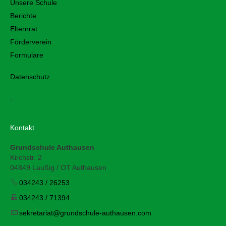
Unsere Schule
Berichte
Elternrat
Förderverein
Formulare
Datenschutz
.
Kontakt
Grundschule Authausen
Kirchstr. 2
04849 Laußig / OT Authausen
034243 / 26253
034243 / 71394
s
kr
t
r
t
gr
ndsch
l
-
th
s
n
c
m