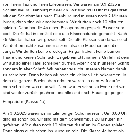
von ihrem Tag und ihren Erlebnissen. Wir waren am 3.9.2025 im
Schulmuseum Eilenburg mit der 4b. Wir sind 8:00 Uhr los gefahren
mit den Schwimmbus nach Eilenburg und mussten noch 2 Minuten
laufen, dann sind wir angekommen. Wir durften noch 10 Minuten
spielen. Dann hat die 4a einen Escaperoom gespielt. Es war sehr
cool. Die 4b hat in der Zeit eine alte Klassenstunde gemacht. Nach
45 Minuten haben wir gewechselt. Die alte Klassenstunde war cool.
Wir durften nicht zusammen sitzen, also die Mädchen und die
Jungs. Wir durften keine dreckigen Finger haben, keine bunten
Haare und keinen Schmuck. Es gab ein Stift namens Griffel mit dem
wir auf so einer Tafel schreiben durften. Aber nicht in unserer Schrift
sondern in alter Schrift. Wir haben versucht unseren Namen damit
zu schreiben. Dann haben wir noch ein kleines Heft bekommen, in
dem die ganzen Buchstaben drinnen waren. In dem Heft durfte
man schreiben was man will. Dann war es schon zu Ende und wir
sind wieder zurück gefahren und alle sind nach Hause gegangen.
Fenja Suhr (Klasse 4a)
Am 3.9.2025 waren wir im Eilenburger Schulmuseum. Um 8:00 Uhr
ging es schon los, wir sind mit dem Schwimmbus 20 Minuten hin
gefahren. Wir duften noch 10 Minuten draußen im Garten spielen.
Dann gings auch schon ins Museum rein. Die Klasse 4a hatte als