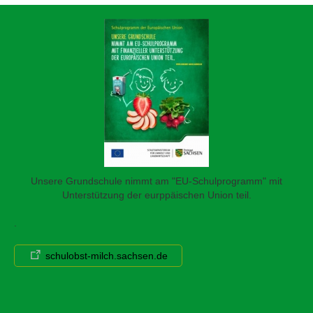
Unsere Grundschule nimmt am "EU-Schulprogramm" mit
Unterstützung der eurppäischen Union teil.
.
schulobst-milch.sachsen.de