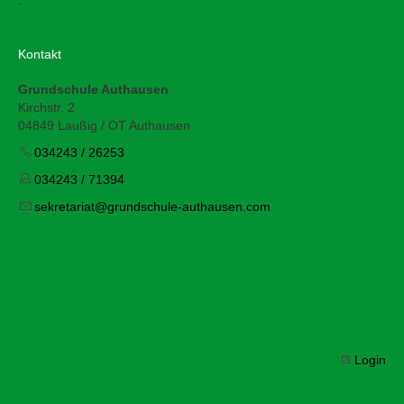
Kontakt
Grundschule Authausen
Kirchstr. 2
04849 Laußig / OT Authausen
034243 / 26253
034243 / 71394
s
kr
t
r
t
gr
ndsch
l
-
th
s
n
c
m
Login