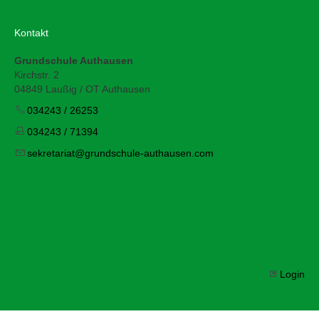
Kontakt
Grundschule Authausen
Kirchstr. 2
04849 Laußig / OT Authausen
034243 / 26253
034243 / 71394
s
kr
t
r
t
gr
ndsch
l
-
th
s
n
c
m
Login