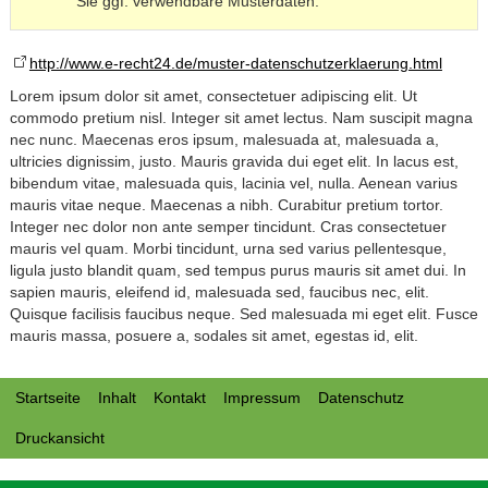
Sie ggf. verwendbare Musterdaten.
http://www.e-recht24.de/muster-datenschutzerklaerung.html
Lorem ipsum dolor sit amet, consectetuer adipiscing elit. Ut
commodo pretium nisl. Integer sit amet lectus. Nam suscipit magna
nec nunc. Maecenas eros ipsum, malesuada at, malesuada a,
ultricies dignissim, justo. Mauris gravida dui eget elit. In lacus est,
bibendum vitae, malesuada quis, lacinia vel, nulla. Aenean varius
mauris vitae neque. Maecenas a nibh. Curabitur pretium tortor.
Integer nec dolor non ante semper tincidunt. Cras consectetuer
mauris vel quam. Morbi tincidunt, urna sed varius pellentesque,
ligula justo blandit quam, sed tempus purus mauris sit amet dui. In
sapien mauris, eleifend id, malesuada sed, faucibus nec, elit.
Quisque facilisis faucibus neque. Sed malesuada mi eget elit. Fusce
mauris massa, posuere a, sodales sit amet, egestas id, elit.
Startseite
Inhalt
Kontakt
Impressum
Datenschutz
Druckansicht