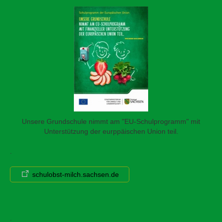
Unsere Grundschule nimmt am "EU-Schulprogramm" mit
Unterstützung der eurppäischen Union teil.
.
schulobst-milch.sachsen.de
.