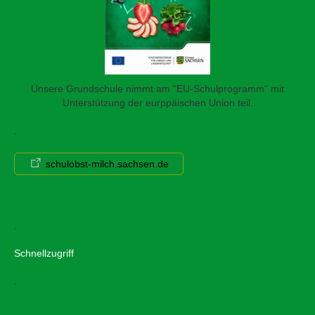
Unsere Grundschule nimmt am "EU-Schulprogramm" mit
Unterstützung der eurppäischen Union teil.
.
schulobst-milch.sachsen.de
.
Schnellzugriff
.